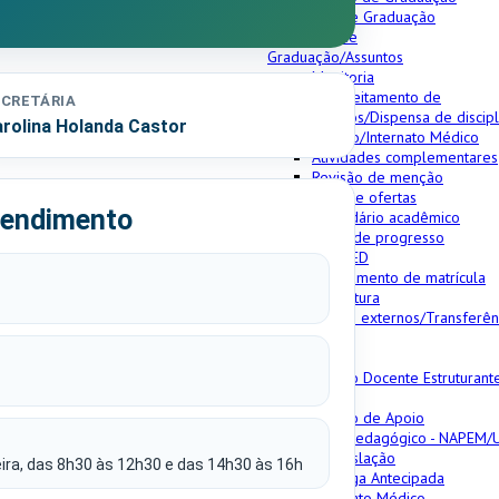
Colegiado de Graduação
Secretaria de
Graduação/Assuntos
Monitoria
Aproveitamento de
CRETÁRIA
estudos/Dispensa de discipl
rolina Holanda Castor
Estágio/Internato Médico
Atividades complementares
Revisão de menção
Lista de ofertas
tendimento
Calendário acadêmico
Teste de progresso
ENAMED
Trancamento de matrícula
Formatura
Alunos externos/Transferên
Laboratórios
Núcleos
Núcleo Docente Estruturant
(NDE)
Núcleo de Apoio
Psicopedagógico - NAPEM/
Normas/Legislação
ira, das 8h30 às 12h30 e das 14h30 às 16h
Outorga Antecipada
Internato Médico