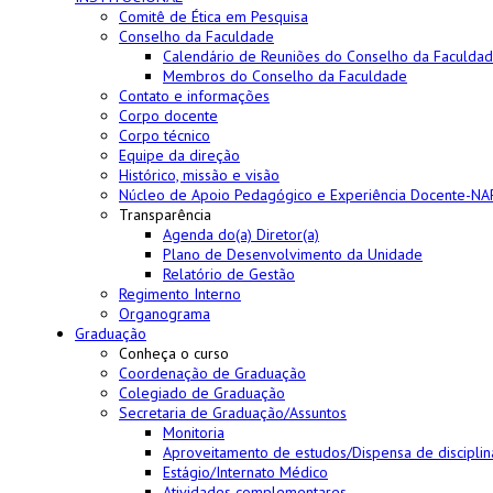
Comitê de Ética em Pesquisa
Conselho da Faculdade
Calendário de Reuniões do Conselho da Faculda
Membros do Conselho da Faculdade
Contato e informações
Corpo docente
Corpo técnico
Equipe da direção
Histórico, missão e visão
Núcleo de Apoio Pedagógico e Experiência Docente-N
Transparência
Agenda do(a) Diretor(a)
Plano de Desenvolvimento da Unidade
Relatório de Gestão
Regimento Interno
Organograma
Graduação
Conheça o curso
Coordenação de Graduação
Colegiado de Graduação
Secretaria de Graduação/Assuntos
Monitoria
Aproveitamento de estudos/Dispensa de disciplin
Estágio/Internato Médico
Atividades complementares