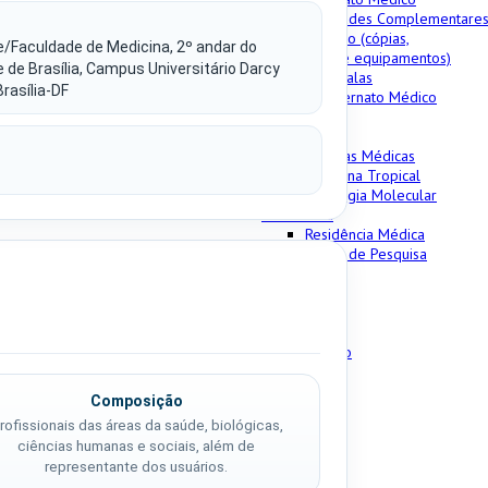
Atividades Complementare
Apoio Didático (cópias,
/Faculdade de Medicina, 2º andar do
impressões e equipamentos)
e de Brasília, Campus Universitário Darcy
Reserva de salas
Brasília-DF
Estágio e Internato Médico
Pós-Graduação
Stricto Sensu
Ciências Médicas
Medicina Tropical
Patologia Molecular
Lato Sensu
Residência Médica
Laboratórios de Pesquisa
CIBio-FM
Biotério
PEM/FM
Extensão
Pesquisa e Inovação
Notícias
Composição
rofissionais das áreas da saúde, biológicas,
ciências humanas e sociais, além de
representante dos usuários.