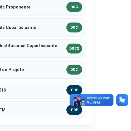
 da Proponente
DOC
da Coparticipante
DOC
Institucional Coparticipante
DOCX
al de Projeto
DOC
016
PDF
/FM
PDF