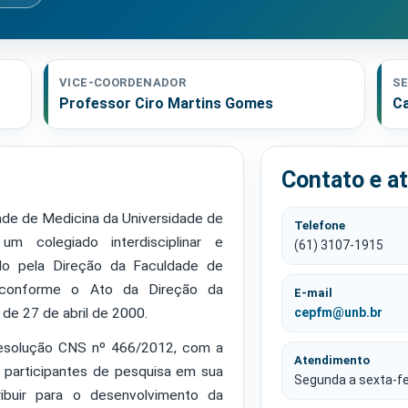
VICE-COORDENADOR
SE
Professor Ciro Martins Gomes
Ca
Contato e a
ade de Medicina da Universidade de
Telefone
m colegiado interdisciplinar e
(61) 3107-1915
do pela Direção da Faculdade de
, conforme o Ato da Direção da
E-mail
e 27 de abril de 2000.
cepfm@unb.br
solução CNS nº 466/2012, com a
Atendimento
s participantes de pesquisa em sua
Segunda a sexta-fe
ribuir para o desenvolvimento da