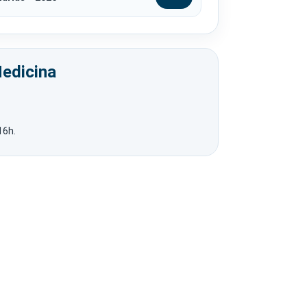
edicina
16h.