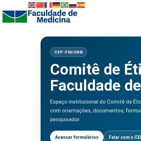
CEP-FM/UNB
Comitê de Ét
Faculdade de
Espaço institucional do Comitê de Éti
com orientações, documentos, formulá
pesquisador.
Acessar formulários
Falar com o C