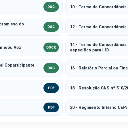
10 - Termo de Concordância
DOC
promisso do
12 - Termo de Concordância 
DOC
14 - Termo de Concordância 
m e/ou Voz
DOCX
específico para IHB
al Coparticipante
16 - Relatório Parcial ou Fin
DOC
18 - Resolução CNS nº 510/2
PDF
20 - Regimento Interno CEP
PDF