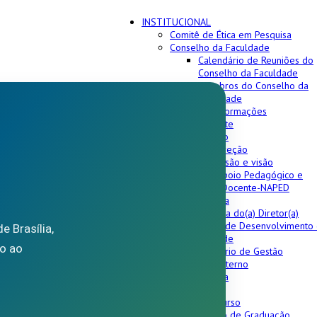
INSTITUCIONAL
Comitê de Ética em Pesquisa
Conselho da Faculdade
Calendário de Reuniões do
Conselho da Faculdade
Membros do Conselho da
Faculdade
Contato e informações
Corpo docente
Corpo técnico
Equipe da direção
Histórico, missão e visão
Núcleo de Apoio Pedagógico e
Experiência Docente-NAPED
Transparência
Agenda do(a) Diretor(a)
Plano de Desenvolvimento
 Brasília,
Unidade
o ao
Relatório de Gestão
Regimento Interno
Organograma
Graduação
Conheça o curso
Coordenação de Graduação