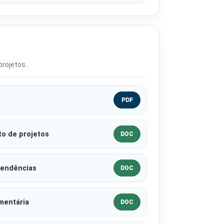
rojetos.
PDF
to de projetos
DOC
Pendências
DOC
mentária
DOC