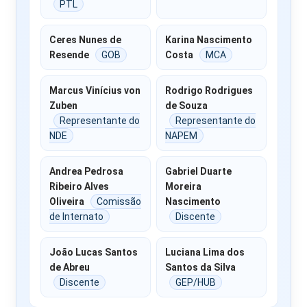
PTL
Ceres Nunes de
Karina Nascimento
Resende
GOB
Costa
MCA
Marcus Vinícius von
Rodrigo Rodrigues
Zuben
de Souza
Representante do
Representante do
NDE
NAPEM
Andrea Pedrosa
Gabriel Duarte
Ribeiro Alves
Moreira
Oliveira
Comissão
Nascimento
de Internato
Discente
João Lucas Santos
Luciana Lima dos
de Abreu
Santos da Silva
Discente
GEP/HUB