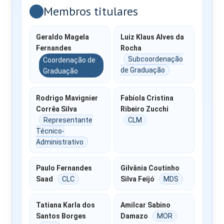
Membros titulares
Geraldo Magela
Luiz Klaus Alves da
Fernandes
Rocha
Subcoordenação
Coordenação de
de Graduação
Graduação
Rodrigo Mavignier
Fabíola Cristina
Corrêa Silva
Ribeiro Zucchi
Representante
CLM
Técnico-
Administrativo
Paulo Fernandes
Gilvânia Coutinho
Saad
CLC
Silva Feijó
MDS
Tatiana Karla dos
Amilcar Sabino
Santos Borges
Damazo
MOR