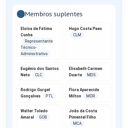
Membros suplentes
Eloísa de Fátima
Hugo Costa Paes
Cunha
CLM
Representante
Técnico-
Administrativo
Eugênio dos Santos
Elisabeth Carmen
Neto
CLC
Duarte
MDS
Rodrigo Gurgel
Flora Aparecida
Gonçalves
PTL
Milton
MOR
Walter Toledo
João da Costa
Amaral
GOB
Pimentel Filho
MCA