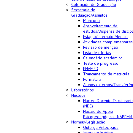
Colegiado de Graduação
Secretaria de
Graduação/Assuntos
Monitoria
Aproveitamento de
estudos/Dispensa de discipl
Estágio/Internato Médico
Atividades complementares
Revisão de menção
Lista de ofertas
Calendário acadêmico
Teste de progresso
ENAMED
Trancamento de matrícula
Formatura
Alunos externos/Transferên
Laboratórios
Núcleos
Núcleo Docente Estruturant
(NDE)
Núcleo de Apoio
Psicopedagógico - NAPEM/
Normas/Legislação
Outorga Antecipada
Internato Médico