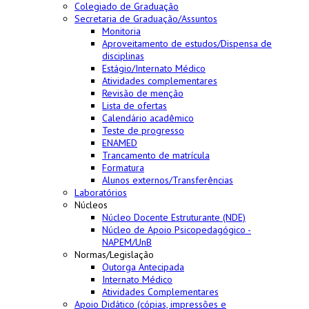
Colegiado de Graduação
Secretaria de Graduação/Assuntos
Monitoria
Aproveitamento de estudos/Dispensa de
disciplinas
Estágio/Internato Médico
Atividades complementares
Revisão de menção
Lista de ofertas
Calendário acadêmico
Teste de progresso
ENAMED
Trancamento de matrícula
Formatura
Alunos externos/Transferências
Laboratórios
Núcleos
Núcleo Docente Estruturante (NDE)
Núcleo de Apoio Psicopedagógico -
NAPEM/UnB
Normas/Legislação
Outorga Antecipada
Internato Médico
Atividades Complementares
Apoio Didático (cópias, impressões e