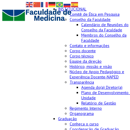
INSTITUCIONAL
Comitê de Ética em Pesquisa
Conselho da Faculdade
Calendário de Reuniões do
Conselho da Faculdade
Membros do Conselho da
Faculdade
Contato e informações
Corpo docente
Corpo técnico
Equipe da direção
Histórico, missão e visão
Núcleo de Apoio Pedagógico e
Experiência Docente-NAPED
Transparência
Agenda do(a) Diretor(a)
Plano de Desenvolvimento
Unidade
Relatório de Gestão
Regimento Interno
Organograma
Graduação
Conheça o curso
Coordenação de Graduação