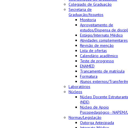
Colegiado de Graduação
Secretaria de
Graduação/Assuntos
Monitoria
Aproveitamento de
estudos/Dispensa de discipl
Estágio/Internato Médico
Atividades complementares
Revisão de menção
Lista de ofertas
Calendário acadêmico
Teste de progresso
ENAMED
Trancamento de matrícula
Formatura
Alunos externos/Transferên
Laboratórios
Núcleos
Núcleo Docente Estruturant
(NDE)
Núcleo de Apoio
Psicopedagógico - NAPEM/
Normas/Legislação
Outorga Antecipada
Internato Médico