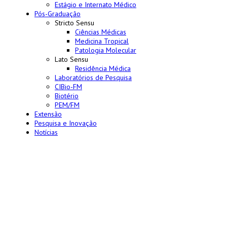
Estágio e Internato Médico
Pós-Graduação
Stricto Sensu
Ciências Médicas
Medicina Tropical
Patologia Molecular
Lato Sensu
Residência Médica
Laboratórios de Pesquisa
CIBio-FM
Biotério
PEM/FM
Extensão
Pesquisa e Inovação
Notícias