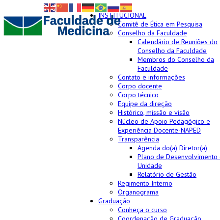
INSTITUCIONAL
Comitê de Ética em Pesquisa
Conselho da Faculdade
Calendário de Reuniões do
Conselho da Faculdade
Membros do Conselho da
Faculdade
Contato e informações
Corpo docente
Corpo técnico
Equipe da direção
Histórico, missão e visão
Núcleo de Apoio Pedagógico e
Experiência Docente-NAPED
Transparência
Agenda do(a) Diretor(a)
Plano de Desenvolvimento
Unidade
Relatório de Gestão
Regimento Interno
Organograma
Graduação
Conheça o curso
Coordenação de Graduação